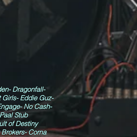
den- Dragonfall-
 Girls- Eddie Guz-
 Engage- No Cash-
Paal Stub
lt of Destiny
t Brokers- Corna