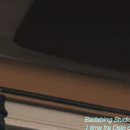
Badabing Studio 
1 time fra Oslo o