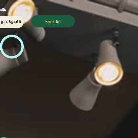
Book tid
 92085466
DIO