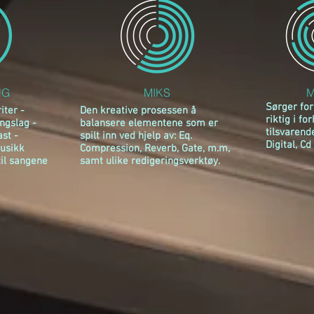
NG
MIKS
M
Sørger for
iter -
Den kreative prosessen å
riktig i fo
ingslag -
balansere elementene som er
tilsvarend
st -
spilt inn ved hjelp av: Eq.
Digital, Cd
usikk
Compression, Reverb, Gate, m.m,
il sangene
samt ulike redigeringsverktøy.