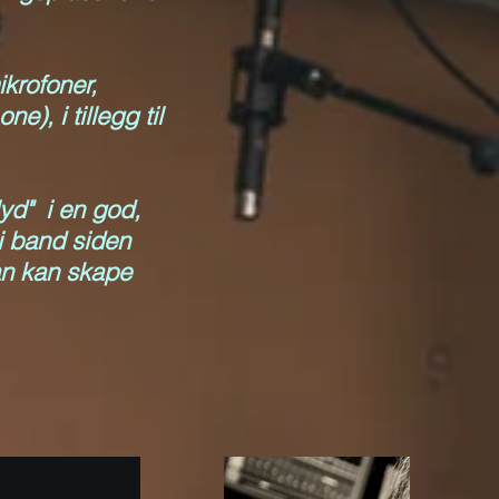
krofoner,
, i tillegg til
lyd" i en god,
 i band siden
an kan skape