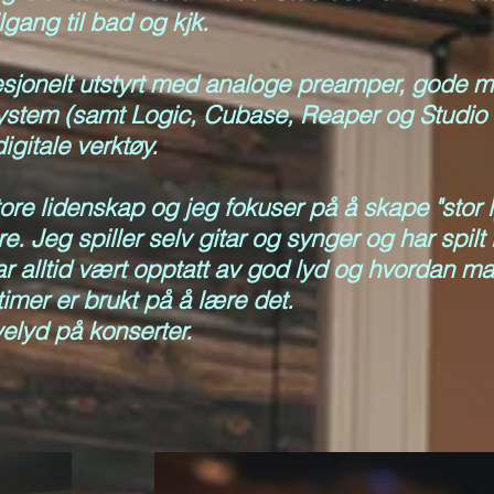
lgang til bad og kjk.
esjonelt utstyrt med analoge preamper, gode mi
tem (samt Logic, Cubase, Reaper og Studio one)
igitale verktøy.
ore lidenskap og jeg fokuser på å skape "stor 
e. Jeg spiller selv gitar og synger og har spilt
ar alltid vært opptatt av god lyd og hvordan m
 timer er brukt på å lære det.
velyd på konserter.