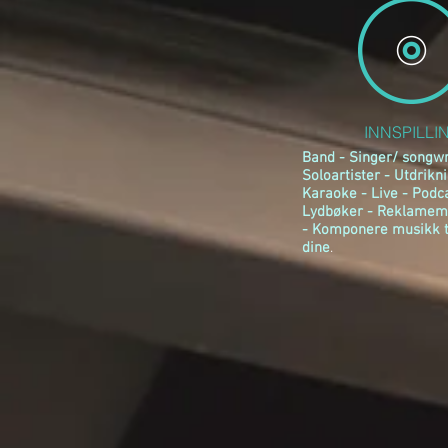
INNSPILLI
Band - Singer/ songwr
Soloartister - Utdrikn
Karaoke - Live - Podca
Lydbøker - Reklamem
- Komponere musikk t
dine
.