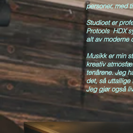
personer, med ti
Studioet er prof
Protools HDX sys
alt av moderne d
Musikk er min st
kreativ atmosfær
tenårene. Jeg h
det, så uttallige
Jeg gjør også li