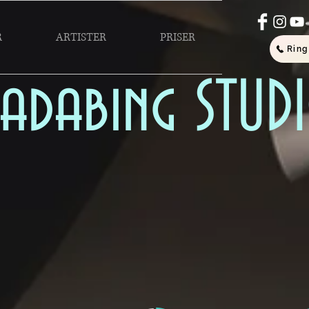
R
ARTISTER
PRISER
Ring
adabing STU