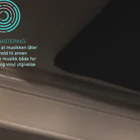
ASTERING
 at musikken låter
rhold til annen
e musikk både for
 og vinyl utgivelse