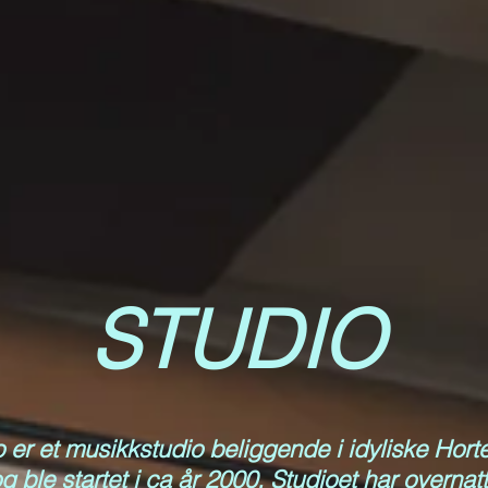
STUDIO
er et musikkstudio beliggende i idyliske Horten
g ble startet i ca år 2000. Studioet har overnat